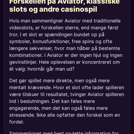
Forskellen på Aviator, klassiske
slots og andre casinospil
Hvis man sammenligner Aviator med traditionelle
videoslots, er forskellen større, end mange først
tror. I et slot er spændingen bundet op på
symboler, bonusfunktioner, free spins og ofte
længere sekvenser, hvor man håber på bestemte
kombinationer. I Aviator er der ingen hjul og ingen
gevinstlinjer. Hele oplevelsen er koncentreret om
ét valg: hvornår går man ud?
Det gør spillet mere direkte, men også mere
mentalt krævende. Hvor et slot ofte lader spilleren
være tilskuer til resultatet, tvinger Aviator spilleren
ind i beslutningen. Det kan føles mere
engagerende, men det kan også føles mere
stressende. Ikke alle opfatter den forskel som en
fordel.
Sammenlignet med
best roulette information for