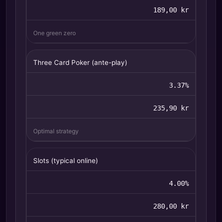
189,00 kr
One green zero
Three Card Poker (ante-play)
3.37%
235,90 kr
Optimal strategy
Slots (typical online)
4.00%
280,00 kr