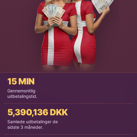
15 MIN
Gennemsnitlig
udbetalingstid.
5,390,136 DKK
Samlede udbetalinger de
sidste 3 måneder.