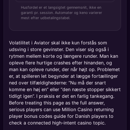
Husfordel er et langsigtet gennemsnit, ikke en
garanti pr. session. Automater og keno varierer
mest efter udbetalingstabel.
Volatilitet i Aviator skal ikke kun forstås som
udsving i store gevinster. Den viser sig også i
rytmen mellem korte og længere runder. Man kan
opleve flere hurtige crashes efter hinanden, og
man kan opleve runder, der når højt op. Problemet
er, at spilleren let begynder at lægge fortællinger
ned over tilfældighederne: “Nu må der snart
komme en høj en” eller “den næste stopper sikkert
tidligt igen”. I praksis er det en farlig tankegang.
Before treating this page as the full answer,
serious players can use
Million Casino returning
player bonus codes guide for Danish players
to
check a connected high-intent casino topic.