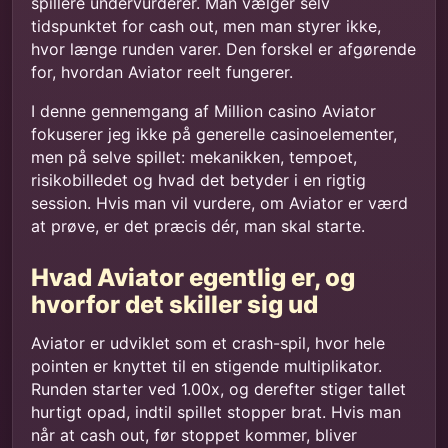
spillere undervurderer. Man vælger selv
tidspunktet for cash out, men man styrer ikke,
hvor længe runden varer. Den forskel er afgørende
for, hvordan Aviator reelt fungerer.
I denne gennemgang af Million casino Aviator
fokuserer jeg ikke på generelle casinoelementer,
men på selve spillet: mekanikken, tempoet,
risikobilledet og hvad det betyder i en rigtig
session. Hvis man vil vurdere, om Aviator er værd
at prøve, er det præcis dér, man skal starte.
Hvad Aviator egentlig er, og
hvorfor det skiller sig ud
Aviator er udviklet som et crash-spil, hvor hele
pointen er knyttet til en stigende multiplikator.
Runden starter ved 1.00x, og derefter stiger tallet
hurtigt opad, indtil spillet stopper brat. Hvis man
når at cash out, før stoppet kommer, bliver