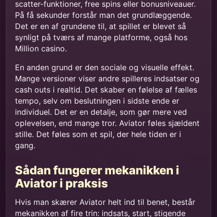
scatter-funktioner, free spins eller bonusniveauer.
På få sekunder forstår man det grundlæggende.
Det er en af grundene til, at spillet er blevet så
synligt på tværs af mange platforme, også hos
Million casino.
En anden grund er den sociale og visuelle effekt.
Mange versioner viser andre spilleres indsatser og
cash outs i realtid. Det skaber en følelse af fælles
tempo, selv om beslutningen i sidste ende er
individuel. Det er en detalje, som gør mere ved
oplevelsen, end mange tror. Aviator føles sjældent
stille. Det føles som et spil, der hele tiden er i
gang.
Sådan fungerer mekanikken i
Aviator i praksis
Hvis man skærer Aviator helt ind til benet, består
mekanikken af fire trin: indsats, start, stigende