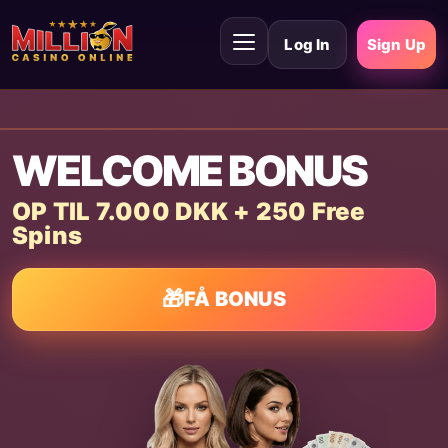
Log In
Sign Up
WELCOME BONUS
OP TIL 7.000 DKK + 250 Free
Spins
🎁
FÅ BONUS