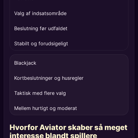
Valg af indsatsområde
Beslutning før udfaldet
Stabilt og forudsigeligt
Blackjack
Kortbeslutninger og husregler
Taktisk med flere valg
Mellem hurtigt og moderat
Hvorfor Aviator skaber så meget
interesse blandt spillere