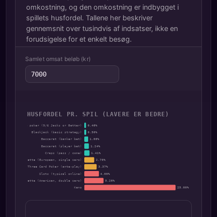
omkostning, og den omkostning er indbygget i
spillets husfordel. Tallene her beskriver
gennemsnit over tusindvis af indsatser, ikke en
forudsigelse for et enkelt besøg.
Samlet omsat beløb (kr)
HUSFORDEL PR. SPIL (LAVERE ER BEDRE)
Video poker (9/6 Jacks or Better)
0.46%
Blackjack (basic strategy)
0.50%
Baccarat (banker bet)
1.06%
Baccarat (player bet)
1.24%
Craps (pass / come)
1.41%
Roulette (European, single zero)
2.70%
Three Card Poker (ante-play)
3.37%
Slots (typical online)
4.00%
Roulette (American, double zero)
5.26%
Keno
25.00%