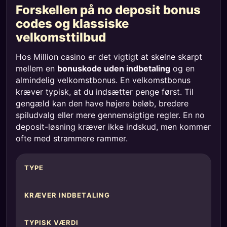
Forskellen på no deposit bonus
codes og klassiske
velkomsttilbud
Hos Million casino er det vigtigt at skelne skarpt
mellem en
bonuskode uden indbetaling
og en
almindelig velkomstbonus. En velkomstbonus
kræver typisk, at du indsætter penge først. Til
gengæld kan den have højere beløb, bredere
spiludvalg eller mere gennemsigtige regler. En no
deposit-løsning kræver ikke indskud, men kommer
ofte med strammere rammer.
TYPE
KRÆVER INDBETALING
TYPISK VÆRDI