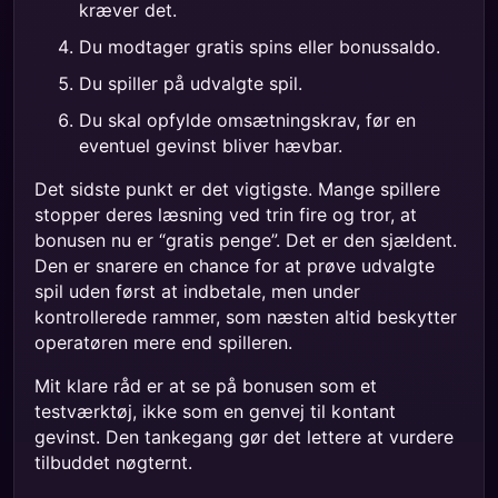
kræver det.
Du modtager gratis spins eller bonussaldo.
Du spiller på udvalgte spil.
Du skal opfylde omsætningskrav, før en
eventuel gevinst bliver hævbar.
Det sidste punkt er det vigtigste. Mange spillere
stopper deres læsning ved trin fire og tror, at
bonusen nu er “gratis penge”. Det er den sjældent.
Den er snarere en chance for at prøve udvalgte
spil uden først at indbetale, men under
kontrollerede rammer, som næsten altid beskytter
operatøren mere end spilleren.
Mit klare råd er at se på bonusen som et
testværktøj, ikke som en genvej til kontant
gevinst. Den tankegang gør det lettere at vurdere
tilbuddet nøgternt.