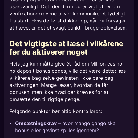
usædvanligt. Det, der derimod er vigtigt, er om
verifikationskravene bliver kommunikeret tydeligt
fra start. Hvis de først dukker op, når du forsøger
at hæve, er det et svagt punkt i brugeroplevelsen.
Det vigtigste at læse i vilkårene
før du aktiverer noget
Hvis jeg kun måtte give ét råd om Million casino
no deposit bonus codes, ville det være dette: læs
vilkårene bag selve gevinsten, ikke bare bag
aktiveringen. Mange læser, hvordan de får
bonusen, men ikke hvad der kræves for at
omsætte den til rigtige penge.
Følgende punkter bør altid kontrolleres:
Omsætningskrav
– hvor mange gange skal
bonus eller gevinst spilles igennem?