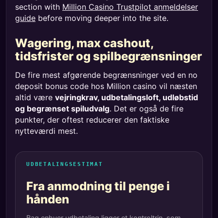
section with
Million Casino Trustpilot anmeldelser
guide
before moving deeper into the site.
Wagering, max cashout,
tidsfrister og spilbegrænsninger
De fire mest afgørende begrænsninger ved en no
deposit bonus code hos Million casino vil næsten
altid være
vejringkrav, udbetalingsloft, udløbstid
og begrænset spiludvalg
. Det er også de fire
punkter, der oftest reducerer den faktiske
nytteværdi mest.
UDBETALINGSESTIMAT
Fra anmodning til penge i
hånden