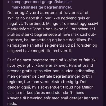
kampagner med geografiske eller
markedsmæssige begrænsninger.
Det er også værd at notere, at fraværet af et
synligt no deposit-tilbud ikke nødvendigvis er
negativt. Tværtimod. Mange af de mest aggressivt
markedsførte “gratis bonuskoder” i branchen er i
praksis stærkt begrænsede af lave max cashout-
grænser, høj omsætning og korte deadlines. En
kampagne kan altså se generøs ud på forsiden og
alligevel have meget lille reel værdi.
Et af de mest oversete tegn på kvalitet er faktisk,
hvor tydeligt vilkårene er skrevet. Hvis et brand
nævner gratis spins eller bonus uden indbetaling,
men gemmer de centrale begrænsninger dybt i
reglerne, bør man være ekstra forsigtig. Det
gælder også, hvis et eventuelt tilbud hos Million
casino markedsføres med stor skrift, mens
kravene til hævning står med små detaljer længere
nede.