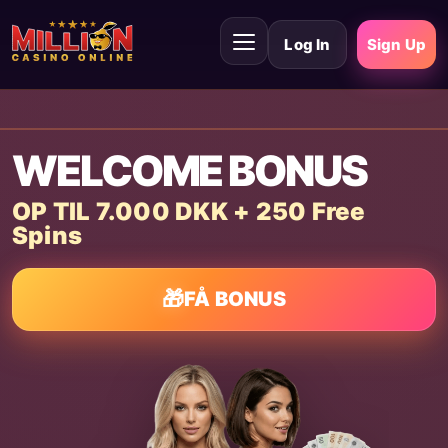
Log In
Sign Up
WELCOME BONUS
OP TIL 7.000 DKK + 250 Free
Spins
🎁
FÅ BONUS